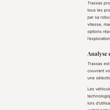
Traxxas pr
tous les pr
par sa robu
vitesse, ma
options rép
l’exploratio
Analyse 
Traxxas es
couvrant vo
une sélecti
Les véhicul
technologiq
lors d’util