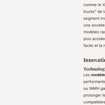
comme le X-
trucks” de 
segment inc
une excelle
modèles rad
plus accide
facile et l
Innovati
Technolog
Les
modèle
performants
ou NiMH gar
prolonger l
compatibles