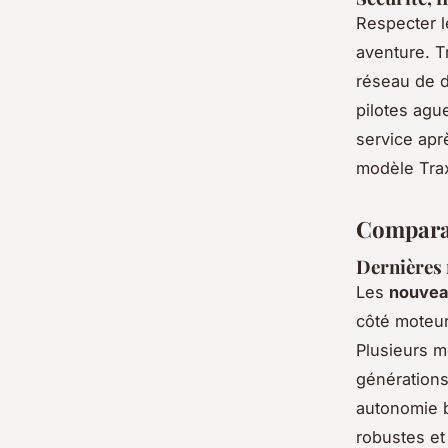
Respecter l
aventure. T
réseau de d
pilotes ague
service apr
modèle Tra
Comparat
Dernières 
Les
nouvea
côté moteur
Plusieurs 
générations
autonomie b
robustes et