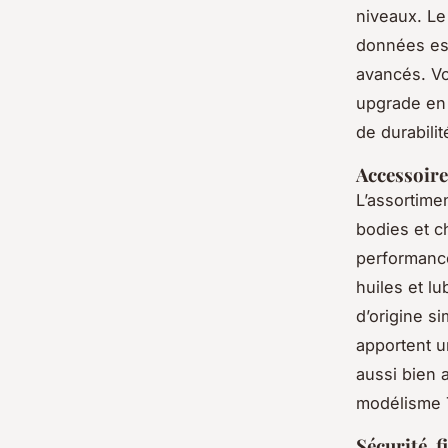
niveaux. Le
données ess
avancés. Vo
upgrade en 
de durabilit
Accessoires
L’assortime
bodies et c
performance
huiles et l
d’origine si
apportent u
aussi bien 
modélisme 
Sécurité, f