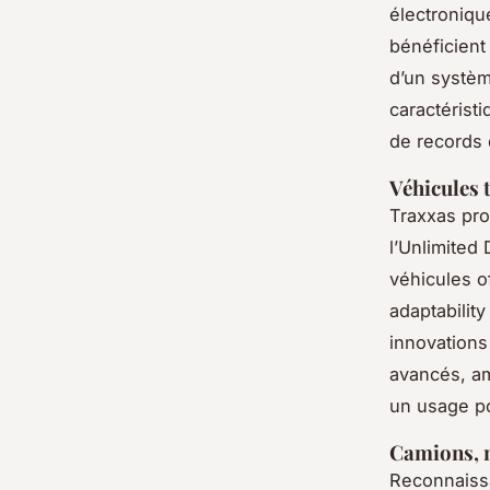
électroniqu
bénéficient
d’un systèm
caractérist
de records 
Véhicules 
Traxxas pro
l’Unlimited
véhicules o
adaptability
innovation
avancés, amé
un usage po
Camions, m
Reconnaissa