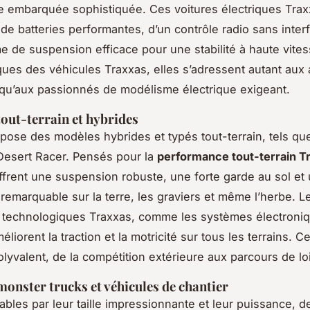
e embarquée sophistiquée. Ces voitures électriques Tra
 de batteries performantes, d’un contrôle radio sans inter
e de suspension efficace pour une stabilité à haute vites
iques des véhicules Traxxas, elles s’adressent autant aux
qu’aux passionnés de modélisme électrique exigeant.
tout-terrain et hybrides
pose des modèles hybrides et typés tout-terrain, tels que
 Desert Racer. Pensés pour la
performance tout-terrain T
ffrent une suspension robuste, une forte garde au sol et
 remarquable sur la terre, les graviers et même l’herbe. L
s technologiques Traxxas, comme les systèmes électroni
liorent la traction et la motricité sur tous les terrains. C
lyvalent, de la compétition extérieure aux parcours de loi
onster trucks et véhicules de chantier
bles par leur taille impressionnante et leur puissance, 