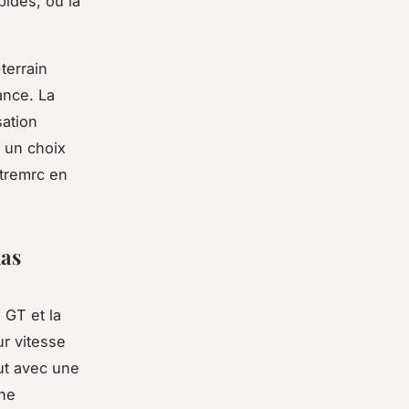
pides, ou la
terrain
ance. La
sation
e un choix
Xtremrc en
xas
 GT et la
ur vitesse
out avec une
une