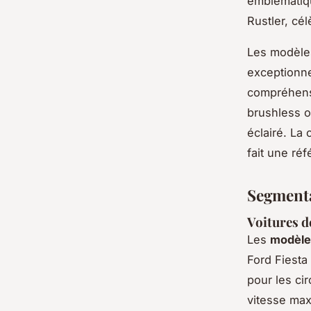
emblématiqu
Rustler, cél
Les modèles
exceptionne
compréhensi
brushless ou
éclairé. La
fait une ré
Segmenta
Voitures d
Les
modèle
Ford Fiesta
pour les ci
vitesse max