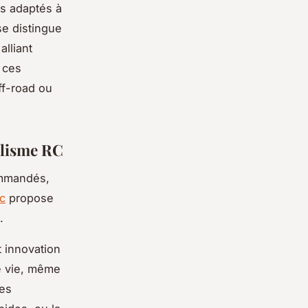
s adaptés à
se distingue
lliant
 ces
ff-road ou
élisme RC
ommandés,
c
propose
.
t innovation
e vie, même
les