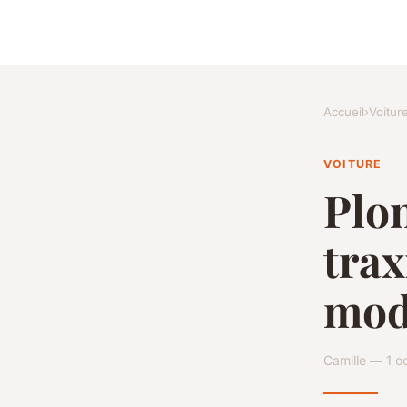
Accueil
›
Voitur
VOITURE
Plo
trax
mod
Camille — 1 o