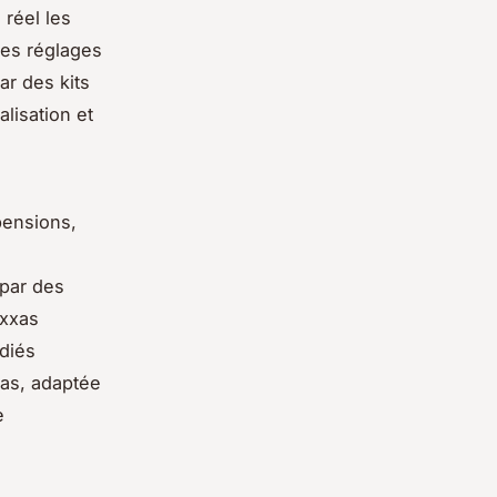
réel les
les réglages
ar des kits
lisation et
pensions,
 par des
axxas
édiés
xas, adaptée
e