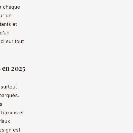
ur chaque
ur un
tants et
 d’un
i sur tout
s en 2025
surtout
barqués.
s
Traxxas et
riaux
esign est