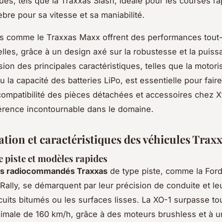
es, tels que la Traxxas Slash, idéale pour les courses ra
èbre pour sa vitesse et sa maniabilité.
 comme le Traxxas Maxx offrent des performances tout-
lles, grâce à un design axé sur la robustesse et la puiss
on des principales caractéristiques, telles que la motori
 la capacité des batteries LiPo, est essentielle pour fair
 compatibilité des pièces détachées et accessoires chez 
férence incontournable dans le domaine.
tion et caractéristiques des véhicules Trax
e piste et modèles rapides
s radiocommandés Traxxas
de type piste, comme la Ford
 Rally, se démarquent par leur précision de conduite et le
rcuits bitumés ou les surfaces lisses. La XO-1 surpasse t
imale de 160 km/h, grâce à des moteurs brushless et à 