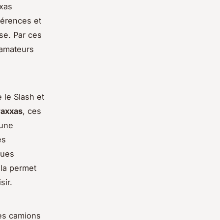
xxas
férences et
se. Par ces
 amateurs
 le Slash et
raxxas
, ces
 une
es
ques
ela permet
sir.
des camions