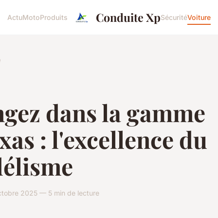
Conduite Xp
Actu
Moto
Produits
Sécurité
Voiture
e
ngez dans la gamme
xas : l'excellence du
élisme
ctobre 2025 — 5 min de lecture