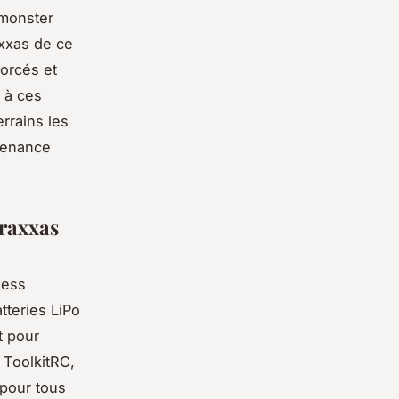
“monster
axxas de ce
orcés et
 à ces
rrains les
ntenance
Traxxas
less
tteries LiPo
t pour
 ToolkitRC,
 pour tous